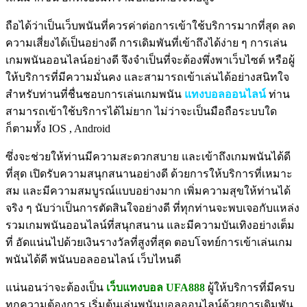
ถือได้ว่าเป็นเว็บพนันที่ควรค่าต่อการเข้าใช้บริการมากที่สุด ลด
ความเสี่ยงได้เป็นอย่างดี การเดิมพันที่เข้าถึงได้ง่าย ๆ การเล่น
เกมพนันออนไลน์อย่างดี จึงจำเป็นที่จะต้องพึ่งพาเว็บไซต์ หรือผู้
ให้บริการที่มีความมั่นคง และสามารถเข้าเล่นได้อย่างสนิทใจ
สำหรับท่านที่ชื่นชอบการเล่นเกมพนัน
แทงบอลออนไลน์
ท่าน
สามารถเข้าใช้บริการได้ไม่ยาก ไม่ว่าจะเป็นมือถือระบบใด
ก็ตามทั้ง IOS , Android
ซึ่งจะช่วยให้ท่านมีความสะดวกสบาย และเข้าถึงเกมพนันได้ดี
ที่สุด เปิดรับความสนุกสนานอย่างดี ด้วยการให้บริการที่เหมาะ
สม และมีความสมบูรณ์แบบอย่างมาก เพิ่มความสุขให้ท่านได้
จริง ๆ นับว่าเป็นการตัดสินใจอย่างดี ที่ทุกท่านจะพบเจอกับแหล่ง
รวมเกมพนันออนไลน์ที่สนุกสนาน และมีความบันเทิงอย่างเต็ม
ที่ อัดแน่นไปด้วยเงินรางวัลที่สูงที่สุด ตอบโจทย์การเข้าเล่นเกม
พนันได้ดี พนันบอลออนไลน์ เว็บไหนดี
แน่นอนว่าจะต้องเป็น
เว็บแทงบอล UFA888
ผู้ให้บริการที่มีครบ
ทุกความต้องการ เริ่มต้นเล่นพนันบอลออนไลน์ด้วยการเดิมพัน