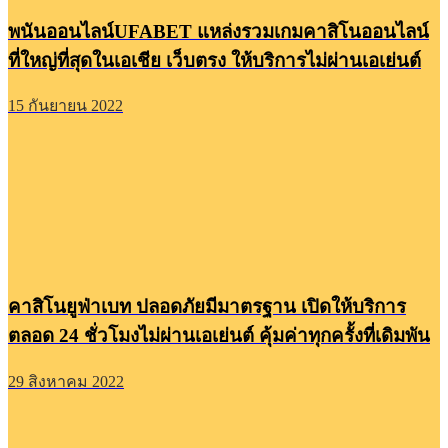
พนันออนไลน์UFABET แหล่งรวมเกมคาสิโนออนไลน์
ที่ใหญ่ที่สุดในเอเชีย เว็บตรง ให้บริการไม่ผ่านเอเย่นต์
15 กันยายน 2022
คาสิโนยูฟ่าเบท ปลอดภัยมีมาตรฐาน เปิดให้บริการ
ตลอด 24 ชั่วโมงไม่ผ่านเอเย่นต์ คุ้มค่าทุกครั้งที่เดิมพัน
29 สิงหาคม 2022