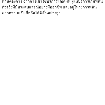
ท่านต้องการ จากการเข้าใช้บริการได้เต็มที่ ผู้ให้บริการเกมพนัน
ตัวจริงที่มีประสบการณ์อย่างมืออาชีพ และอยู่ในวงการพนัน
มากกว่า 10 ปี เชื่อถือได้ดีเป็นอย่างสูง