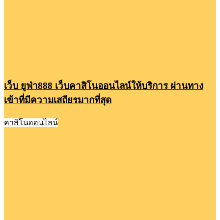
เว็บ ยูฟ่า888 เว็บคาสิโนออนไลน์ให้บริการ ผ่านทาง
เข้าที่มีความเสถียรมากที่สุด
คาสิโนออนไลน์