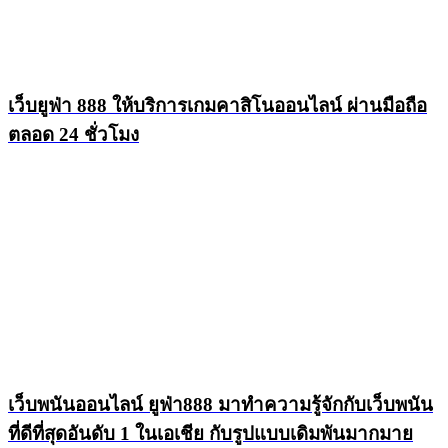
เว็บยูฟ่า 888 ให้บริการเกมคาสิโนออนไลน์ ผ่านมือถือ
ตลอด 24 ชั่วโมง
เว็บพนันออนไลน์ ยูฟ่า888 มาทำความรู้จักกับเว็บพนัน
ที่ดีที่สุดอันดับ 1 ในเอเชีย กับรูปแบบเดิมพันมากมาย