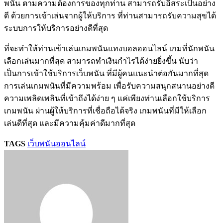
พนัน ตามความต้องการของทุกท่าน สามารถรับอิสระเป็นอย่าง
ดี ด้วยการเข้าเล่นจากผู้ให้บริการ ที่ท่านสามารถรับความสุขได้
ระบบการให้บริการอย่างดีที่สุด
ที่จะทำให้ท่านเข้าเล่นเกมพนันแทงบอลออนไลน์ เกมที่นักพนัน
เลือกเล่นมากที่สุด สามารถทำเงินกำไรได้ง่ายยิ่งขึ้น นับว่า
เป็นการเข้าใช้บริการเว็บพนัน ที่มีผู้คนแนะนำต่อกันมากที่สุด
การเล่นเกมพนันที่มีความพร้อม เพื่อรับความสนุกสนานอย่างดี
ความเพลิดเพลินที่เข้าถึงได้ง่าย ๆ แค่เพียงท่านเลือกใช้บริการ
เกมพนัน ผ่านผู้ให้บริการที่เชื่อถือได้จริง เกมพนันที่มีให้เลือก
เล่นดีที่สุด และมีความคุ้มค่าดีมากที่สุด
TAGS
เว็บพนันออนไลน์