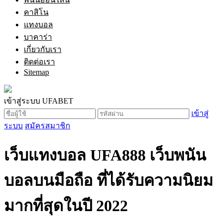
คาสิโน
แทงบอล
บาคาร่า
เกี่ยวกับเรา
ติดต่อเรา
Sitemap
เข้าสู่ระบบ UFABET
เข้าสู่
ระบบ
สมัครสมาชิก
เว็บแทงบอล UFA888 เว็บพนัน
บอลบนมือถือ ที่ได้รับความนิยม
มากที่สุดในปี 2022