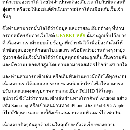
หน้าเว็บของเราได้ โดยไม่จำเป็นจะต้องเสียเวลาไปกับขั้นตอนที่
ยุ่งยาก หรือรอให้เอเย่นต์ดำเนินการสมัครให้เหมือนกับเว็บเจ้า
อื่นๆ
ซึ่งท่านสามารถมั่นใจได้ว่าข้อมูล และรายละเอียดต่างๆ ที่ท่าน
กรอกสมัครกับทางเว็บไซต์
UFABET หลัก
นั้นจะถูกเก็บไว้อย่าง
ดี เนื่องจากเรามีระบบเก็บข้อมูลที่เข้ารหัสไว้ เพื่อป้องกันไม่ให้
นำข้อมูลของลูกค้าออกไปเผยแพร่ หรือมีหน่วยงานต่างๆ มายุ่ง
วุ่นวาย ดังนั้นจึงมั่นใจได้ว่าข้อมูลทุกอย่างจะถูกเก็บเป็นความลับ
และมีความปลอดภัยสูง โดยท่านสามารถสมัครได้อย่างสบายใจ
และท่านสามารถเข้าเล่น หรือเดิมพันผ่านทางมือถือได้ทุกระบบ
เนื่องจากเราได้ออกแบบระบบของหน้าเว็บไซต์เพื่อให้สามารถ
ปรับ และแสดงผลรูปภาพความละเอียด Full HD ได้ในทุก
อุปกรณ์ ซึ่งไม่ว่าท่านจะเข้าเล่นผ่านทางโทรศัพท์ Android อย่าง
เช่น Samsung หรือเข้าเล่นผ่านทาง iPhone และ iPad ของ Apple
ก็ไม่มีปัญหา นอกจากนี้ยังเข้าเล่นผ่านคอมพิวเตอร์ได้เช่นกัน
เนื่องจากปัจจุบันลูกค้าส่วนใหญ่มักจะกังวลเรื่องของความ