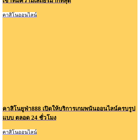
เข้าที่มีความเสถียรมากที่สุด
คาสิโนออนไลน์
คาสิโนยูฟ่า888 เปิดให้บริการเกมพนันออนไลน์ครบรูป
แบบ ตลอด 24 ชั่วโมง
คาสิโนออนไลน์