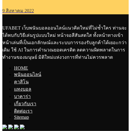
9 สิงหาคม 2022
UFABET เว็บพนันบอลออนไลน์แนวคิดใหม่ที่ไม่ซ้ำใคร ท่านจะ
ได้พบกับวิธีเล่นรูปแบบใหม่ หน้าจอสีสันสดใส ทั้งหน้าทางเข้า
หน้าเล่นที่เป็นเอกลักษณ์และระบบการรองรับลูกค้าได้เยอะกว่า
เดิม ใช้ AI ในการคำนวณยอดเครดิต ลดความผิดพลาดในการ
ทำงานของมนุษย์ มิติใหม่แห่งวงการที่ท่านไม่ควรพลาด
HOME
พนันออนไลน์
คาสิโน
แทงบอล
บาคาร่า
เกี่ยวกับเรา
ติดต่อเรา
Sitemap