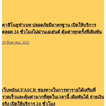
คาสิโนยูฟ่าเบท ปลอดภัยมีมาตรฐาน เปิดให้บริการ
ตลอด 24 ชั่วโมงไม่ผ่านเอเย่นต์ คุ้มค่าทุกครั้งที่เดิมพัน
29 สิงหาคม 2022
เว็บพนันUFASCR ช่องทางในการหารายได้เสริมที่
รวดเร็วและคุ้มค่ามากที่สุดในเวลานี้ เดิมพันได้ จ่ายเงิน
จริง เปิดให้บริการ 24 ชั่วโมง