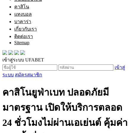
คาสิโน
แทงบอล
บาคาร่า
เกี่ยวกับเรา
ติดต่อเรา
Sitemap
เข้าสู่ระบบ UFABET
เข้าสู่
ระบบ
สมัครสมาชิก
คาสิโนยูฟ่าเบท ปลอดภัยมี
มาตรฐาน เปิดให้บริการตลอด
24 ชั่วโมงไม่ผ่านเอเย่นต์ คุ้มค่า