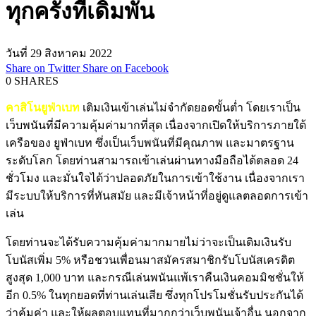
ทุกครั้งที่เดิมพัน
วันที่ 29 สิงหาคม 2022
Share on Twitter
Share on Facebook
0
SHARES
คาสิโนยูฟ่าเบท
เติมเงินเข้าเล่นไม่จำกัดยอดขั้นต่ำ โดยเราเป็น
เว็บพนันที่มีความคุ้มค่ามากที่สุด เนื่องจากเปิดให้บริการภายใต้
เครือของ ยูฟ่าเบท ซึ่งเป็นเว็บพนันที่มีคุณภาพ และมาตรฐาน
ระดับโลก โดยท่านสามารถเข้าเล่นผ่านทางมือถือได้ตลอด 24
ชั่วโมง และมั่นใจได้ว่าปลอดภัยในการเข้าใช้งาน เนื่องจากเรา
มีระบบให้บริการที่ทันสมัย และมีเจ้าหน้าที่อยู่ดูแลตลอดการเข้า
เล่น
โดยท่านจะได้รับความคุ้มค่ามากมายไม่ว่าจะเป็นเติมเงินรับ
โบนัสเพิ่ม 5% หรือชวนเพื่อนมาสมัครสมาชิกรับโบนัสเครดิต
สูงสุด 1,000 บาท และกรณีเล่นพนันแพ้เราคืนเงินคอมมิชชั่นให้
อีก 0.5% ในทุกยอดที่ท่านเล่นเสีย ซึ่งทุกโปรโมชั่นรับประกันได้
ว่าคุ้มค่า และให้ผลตอบแทนที่มากกว่าเว็บพนันเจ้าอื่น นอกจาก