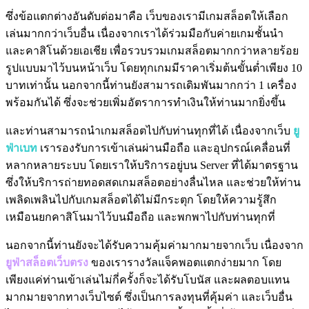
ซึ่งข้อแตกต่างอันดับต่อมาคือ เว็บของเรามีเกมสล็อตให้เลือก
เล่นมากกว่าเว็บอื่น เนื่องจากเราได้ร่วมมือกับค่ายเกมชั้นนำ
และคาสิโนด้วยเอเชีย เพื่อรวบรวมเกมสล็อตมากกว่าหลายร้อย
รูปแบบมาไว้บนหน้าเว็บ โดยทุกเกมมีราคาเริ่มต้นขั้นต่ำเพียง 10
บาทเท่านั้น นอกจากนี้ท่านยังสามารถเดิมพันมากกว่า 1 เครื่อง
พร้อมกันได้ ซึ่งจะช่วยเพิ่มอัตราการทำเงินให้ท่านมากยิ่งขึ้น
และท่านสามารถนำเกมสล็อตไปกับท่านทุกที่ได้ เนื่องจากเว็บ
ยู
ฟ่าเบท
เรารองรับการเข้าเล่นผ่านมือถือ และอุปกรณ์เคลื่อนที่
หลากหลายระบบ โดยเราให้บริการอยู่บน Server ที่ได้มาตรฐาน
ซึ่งให้บริการถ่ายทอดสดเกมสล็อตอย่างลื่นไหล และช่วยให้ท่าน
เพลิดเพลินไปกับเกมสล็อตได้ไม่มีกระตุก โดยให้ความรู้สึก
เหมือนยกคาสิโนมาไว้บนมือถือ และพกพาไปกับท่านทุกที่
นอกจากนี้ท่านยังจะได้รับความคุ้มค่ามากมายจากเว็บ เนื่องจาก
ยูฟ่าสล็อตเว็บตรง
ของเรารางวัลแจ็คพอตแตกง่ายมาก โดย
เพียงแค่ท่านเข้าเล่นไม่กี่ครั้งก็จะได้รับโบนัส และผลตอบแทน
มากมายจากทางเว็บไซต์ ซึ่งเป็นการลงทุนที่คุ้มค่า และเว็บอื่น