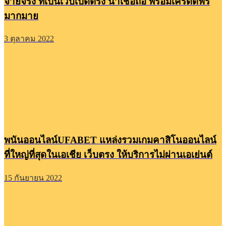
จ่ายจริง ที่เป็นเว็บเปิดตรง น่าเชื่อถือ พร้อมเครดิตฟรี
มากมาย
3 ตุลาคม 2022
พนันออนไลน์UFABET แหล่งรวมเกมคาสิโนออนไลน์
ที่ใหญ่ที่สุดในเอเชีย เว็บตรง ให้บริการไม่ผ่านเอเย่นต์
15 กันยายน 2022